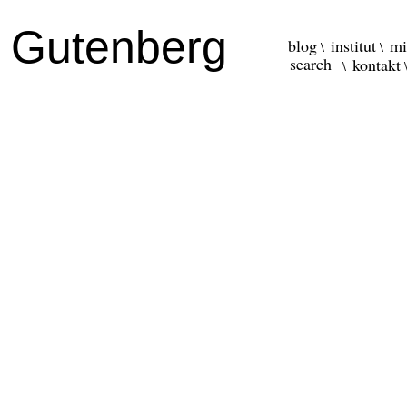
r Gutenberg
blog
institut
mi
kontakt
\