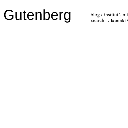
r Gutenberg
blog
institut
mi
kontakt
\