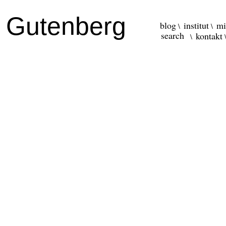
r Gutenberg
blog
institut
mi
kontakt
\