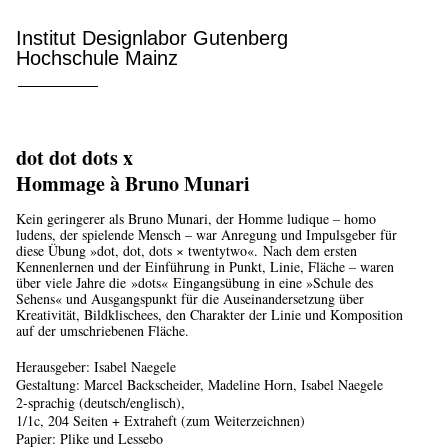
Institut Designlabor Gutenberg
Hochschule Mainz
dot dot dots x
Hommage à Bruno Munari
Kein geringerer als Bruno Munari, der Homme ludique – homo
ludens, der spielende Mensch – war Anregung und Impulsgeber für
diese Übung »dot, dot, dots × twentytwo«. Nach dem ersten
Kennenlernen und der Einführung in Punkt, Linie, Fläche – waren
über viele Jahre die »dots« Eingangsübung in eine »Schule des
Sehens« und Ausgangspunkt für die Auseinandersetzung über
Kreativität, Bildklischees, den Charakter der Linie und Komposition
auf der umschriebenen Fläche.
Herausgeber: Isabel Naegele
Gestaltung: Marcel Backscheider, Madeline Horn, Isabel Naegele
2-sprachig (deutsch/englisch),
1/1c, 204 Seiten + Extraheft (zum Weiterzeichnen)
Papier: Plike und Lessebo