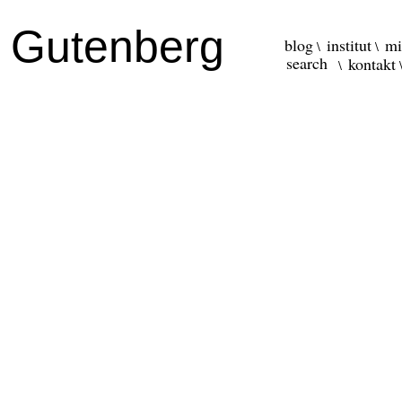
r Gutenberg
blog
institut
mi
kontakt
\