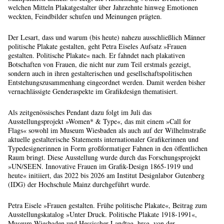
welchen Mitteln Plakatgestalter über Jahrzehnte hinweg Emotionen
weckten, Feindbilder schufen und Meinungen prägten.
Der Lesart, dass und warum (bis heute) nahezu ausschließlich Männer
politische Plakate gestalten, geht Petra Eiseles Aufsatz »Frauen
gestalten. Politische Plakate« nach. Er fahndet nach plakativen
Botschaften von Frauen, die nicht nur zum Teil erstmals gezeigt,
sondern auch in ihren gestalterischen und gesellschaftspolitischen
Entstehungszusammenhang eingeordnet werden. Damit werden bisher
vernachlässigte Genderaspekte im Grafikdesign thematisiert.
Als zeitgenössisches Pendant dazu folgt im Juli das
Ausstellungsprojekt »Women* & Type«, das mit einem »Call for
Flags« sowohl im Museum Wiesbaden als auch auf der Wilhelmstraße
aktuelle gestalterische Statements internationaler Grafikerinnen und
Typedesignerinnen in Form großformatiger Fahnen in den öffentlichen
Raum bringt. Diese Ausstellung wurde durch das Forschungsprojekt
»UN/SEEN. Innovative Frauen im Grafik-Design 1865-1919 und
heute« initiiert, das 2022 bis 2026 am Institut Designlabor Gutenberg
(IDG) der Hochschule Mainz durchgeführt wurde.
Petra Eisele »Frauen gestalten. Frühe politische Plakate«, Beitrag zum
Ausstellungskatalog »Unter Druck. Politische Plakate 1918-1991«,
Museum Wiesbaden und Hessischer Landtag, hrsg. von der