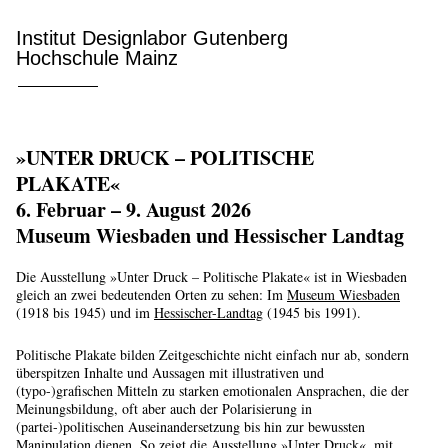
Institut Designlabor Gutenberg
Hochschule Mainz
»UNTER DRUCK – POLITISCHE
PLAKATE«
6. Februar – 9. August 2026
Museum Wiesbaden und Hessischer Landtag
Die Ausstellung »Unter Druck – Politische Plakate« ist in Wiesbaden
gleich an zwei bedeutenden Orten zu sehen: Im
Museum Wiesbaden
(1918 bis 1945) und im
Hessischer-Landtag
(1945 bis 1991).
Politische Plakate bilden Zeitgeschichte nicht einfach nur ab, sondern
überspitzen Inhalte und Aussagen mit illustrativen und
(typo-)grafischen Mitteln zu starken emotionalen Ansprachen, die der
Meinungsbildung, oft aber auch der Polarisierung in
(partei-)politischen Auseinandersetzung bis hin zur bewussten
Manipulation dienen. So zeigt die Ausstellung »Unter Druck«, mit